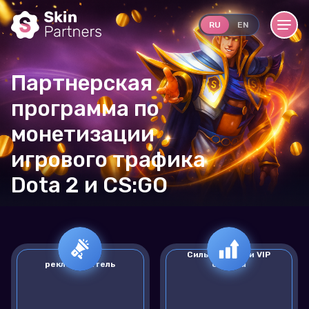
RU
EN
Партнерская
программа по
монетизации
игрового трафика
Dota 2 и CS:GO
Прямой
Сильный CRM и VIP
рекламодатель
отделы