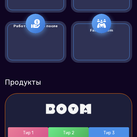
Работа по SEND после
Provably
капы
Fair System
Продукты
Тир 1
Тир 2
Тир 3